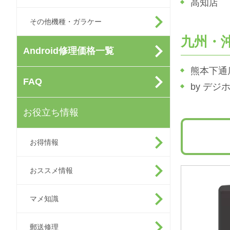
高知店
その他機種・ガラケー
九州・
Android修理価格一覧
熊本下通
FAQ
by デ
お役立ち情報
お得情報
おススメ情報
マメ知識
郵送修理