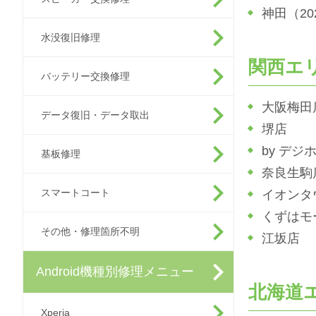
神田（2
水没復旧修理
関西エ
バッテリー交換修理
大阪梅田
データ復旧・データ取出
堺店
by デジ
基板修理
奈良生駒
スマートコート
イオンタ
くずはモ
その他・修理箇所不明
江坂店
Android機種別修理メニュー
北海道
Xperia