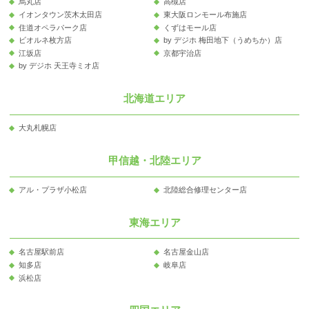
烏丸店
高槻店
イオンタウン茨木太田店
東大阪ロンモール布施店
住道オペラパーク店
くずはモール店
ビオルネ枚方店
by デジホ 梅田地下（うめちか）店
江坂店
京都宇治店
by デジホ 天王寺ミオ店
北海道エリア
大丸札幌店
甲信越・北陸エリア
アル・プラザ小松店
北陸総合修理センター店
東海エリア
名古屋駅前店
名古屋金山店
知多店
岐阜店
浜松店