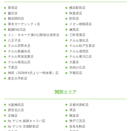
新宿店
横浜駅前店
藤沢店
秋葉原店
横浜関内店
町田店
厚木ガーデンシティ店
イオン相模原店
船橋FACE店
練馬店
ドン・キホーテ溝の口駅前出張所店
三軒茶屋店
八王子店
テルル蒲生店
テルル宮野木店
テルル松戸五香店
テルル新越谷店
テルル成増店
テルル草加花栗店
テルル東川口店
テルル南流山店
大森店
千葉店
自由が丘店
神田（2026年4月より一時休業）店
宇都宮店
東京大手町店
関西エリア
大阪梅田店
京都河原町店
西宮北口店
堺店
京橋店
難波店
by デジホ 姫路キャスパ店
神戸三宮店
by デジホ 京都駅前店
奈良生駒店