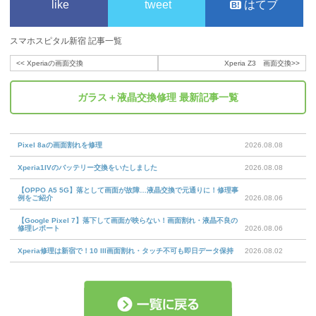
like
tweet
はてブ
スマホスピタル新宿 記事一覧
<<
Xperiaの画面交換
Xperia Z3 画面交換
>>
ガラス＋液晶交換修理
最新記事一覧
Pixel 8aの画面割れを修理
2026.08.08
Xperia1IVのバッテリー交換をいたしました
2026.08.08
【OPPO A5 5G】落として画面が故障…液晶交換で元通りに！修理事
例をご紹介
2026.08.06
【Google Pixel 7】落下して画面が映らない！画面割れ・液晶不良の
修理レポート
2026.08.06
Xperia修理は新宿で！10 III画面割れ・タッチ不可も即日データ保持
2026.08.02