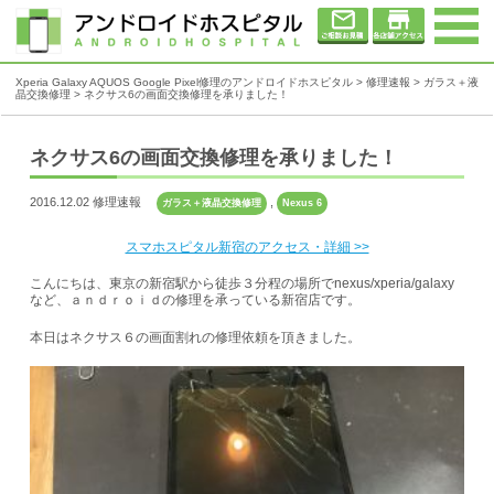
Xperia Galaxy AQUOS Google Pixel修理のアンドロイドホスピタル
>
修理速報
>
ガラス＋液
晶交換修理
>
ネクサス6の画面交換修理を承りました！
ネクサス6の画面交換修理を承りました！
2016.12.02 修理速報
,
ガラス＋液晶交換修理
Nexus 6
スマホスピタル新宿のアクセス・詳細 >>
こんにちは、東京の新宿駅から徒歩３分程の場所でnexus/xperia/galaxy
など、ａｎｄｒｏｉｄの修理を承っている新宿店です。
本日はネクサス６の画面割れの修理依頼を頂きました。