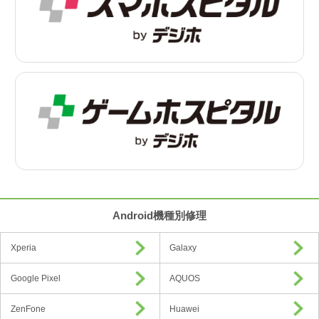
Android機種別修理
Xperia
Galaxy
Google Pixel
AQUOS
ZenFone
Huawei