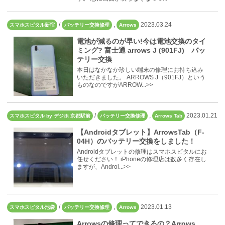
/
,
2023.03.24
スマホスピタル新宿
バッテリー交換修理
Arrows
電池が減るのが早い!今は電池交換のタイ
ミング? 富士通 arrows J (901FJ) バッ
テリー交換
本日はなかなか珍しい端末の修理にお持ち込み
いただきました。 ARROWS J（901FJ）という
ものなのですがARROW...>>
/
,
2023.01.21
スマホスピタル by デジホ 京都駅前
バッテリー交換修理
Arrows Tab
【Androidタブレット】ArrowsTab（F-
04H）のバッテリー交換をしました！
Androidタブレットの修理はスマホスピタルにお
任せください！ iPhoneの修理店は数多く存在し
ますが、Androi...>>
/
,
2023.01.13
スマホスピタル池袋
バッテリー交換修理
Arrows
Arrowsの修理ってできるの？Arrows