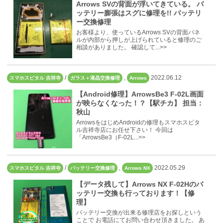
Arrows SVの背面が浮いてきている。 バ
ッテリー膨張はスグに修理を!! バッテリ
ー交換修理
お客様より、使っているArrows SVの背面パネ
ルが内部から押しが上げられていると修理のご
相談がありました。 確認して...>>
/
,
2022.06.12
スマホスピタル 吉祥寺
ガラス＋液晶交換修理
Arrows
【Android修理】ArrowsBe3 F-02L画面
が映らなくなった！？【駅チカ】 担当：
秋山
ArrowsをはじめAndroidの修理もスマホスピタ
ル吉祥寺店にお任せ下さい！ 今回は
「ArrowsBe3（F-02L...>>
/
,
2022.05.29
スマホスピタル 吉祥寺
バッテリー交換修理
Arrows NX
【データ残して】Arrows NX F-02Hのバ
ッテリー交換も行っております！【修
理】
バッテリー交換が出来る修理店をお探しという
ことで お電話にてお問い合わせ頂きました。 あ