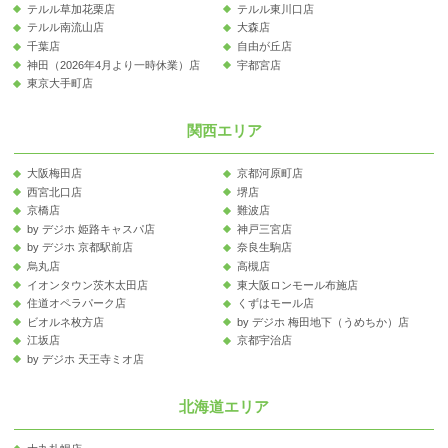
テルル草加花栗店
テルル東川口店
テルル南流山店
大森店
千葉店
自由が丘店
神田（2026年4月より一時休業）店
宇都宮店
東京大手町店
関西エリア
大阪梅田店
京都河原町店
西宮北口店
堺店
京橋店
難波店
by デジホ 姫路キャスパ店
神戸三宮店
by デジホ 京都駅前店
奈良生駒店
烏丸店
高槻店
イオンタウン茨木太田店
東大阪ロンモール布施店
住道オペラパーク店
くずはモール店
ビオルネ枚方店
by デジホ 梅田地下（うめちか）店
江坂店
京都宇治店
by デジホ 天王寺ミオ店
北海道エリア