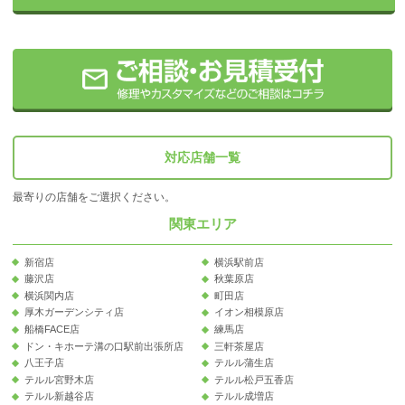
対応店舗一覧
最寄りの店舗をご選択ください。
関東エリア
新宿店
横浜駅前店
藤沢店
秋葉原店
横浜関内店
町田店
厚木ガーデンシティ店
イオン相模原店
船橋FACE店
練馬店
ドン・キホーテ溝の口駅前出張所店
三軒茶屋店
八王子店
テルル蒲生店
テルル宮野木店
テルル松戸五香店
テルル新越谷店
テルル成増店