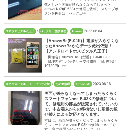
落としたら画面が映らなくなってしまった
arrows NX9(F-52A) の修理ご依頼。 スリープボ
タンを押せば、バック...>>
/
,
2023.08.04
スマホスピタル八王子
バッテリー交換修理
Arrows
【ArrowsBe(F-04K)】電源が入らなくな
ったArrowsBeからデータ救出依頼！
【アンドロイドホスピタル八王子】
［機種名］Arrows Be ［型番］F-04K,F-05J
［修理内容］バッテリー交換修理 ［修理料金］
10780円(...>>
/
,
2023.06.16
スマホスピタル アル・プラザ小松
その他修理
Arrows Me
画面が映らなくなってしまったらくらく
スマートフォンme F-03Kの修理につい
て。修理用の部品が販売されていないの
で、中古端末からの移植ないし基板の載
せ替えによる対応となります。
本日は、画面が映らなくなってしまったらくら
くスマートフォンme F-03Kの修理についてで
す。 急に画面が映らなくなって...>>