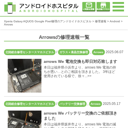
Xperia Galaxy AQUOS Google Pixel修理のアンドロイドホスピタル
>
修理速報
>
Android
>
Arrows
Arrowsの修理速報一覧
/
,
2025.06.07
北陸総合修理センタースマホスピタル
ガラス＋液晶交換修理
Arrows
arrows We 電池交換も即日対応致します
本日は福井県小浜市より、arrows We 電池の持
ちが悪い…とのご相談を頂きました。 3年ほど
使用されている様で、徐々...>>
/
,
2025.05.17
北陸総合修理センタースマホスピタル
バッテリー交換修理
Arrows
arrows We バッテリー交換のご依頼頂き
ました
本日は福井県坂井市より、arrows We 電池の減