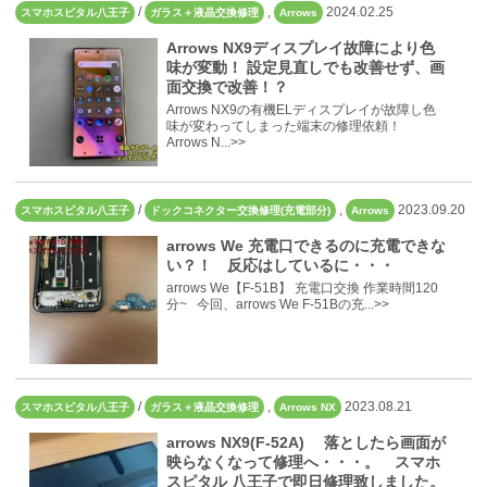
/
,
2024.02.25
スマホスピタル八王子
ガラス＋液晶交換修理
Arrows
Arrows NX9ディスプレイ故障により色
味が変動！ 設定見直しでも改善せず、画
面交換で改善！？
Arrows NX9の有機ELディスプレイが故障し色
味が変わってしまった端末の修理依頼！
Arrows N...>>
/
,
2023.09.20
スマホスピタル八王子
ドックコネクター交換修理(充電部分)
Arrows
arrows We 充電口できるのに充電できな
い？！ 反応はしているに・・・
arrows We【F-51B】 充電口交換 作業時間120
分~ 今回、arrows We F-51Bの充...>>
/
,
2023.08.21
スマホスピタル八王子
ガラス＋液晶交換修理
Arrows NX
arrows NX9(F-52A) 落としたら画面が
映らなくなって修理へ・・・。 スマホ
スピタル 八王子で即日修理致しました。