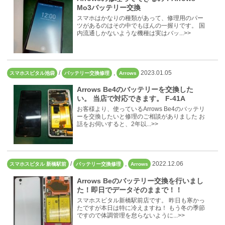
Mo3バッテリー交換
スマホはかなりの種類があって、修理用のパー
ツがあるのはその中でもほんの一握りです。 国
内流通しかないような機種は実はバッ...>>
/
,
2023.01.05
スマホスピタル池袋
バッテリー交換修理
Arrows
Arrows Be4のバッテリーを交換した
い。 当店で対応できます。 F-41A
お客様より、使っているArrows Be4のバッテリ
ーを交換したいと修理のご相談がありました お
話をお伺いすると、2年以...>>
/
,
2022.12.06
スマホスピタル 新橋駅前
バッテリー交換修理
Arrows
Arrows Beのバッテリー交換を行いまし
た！即日でデータそのままで！！
スマホスピタル新橋駅前店です。 昨日も寒かっ
たですが本日は特に冷えますね！ もう冬の季節
ですので体調管理を怠らないように...>>