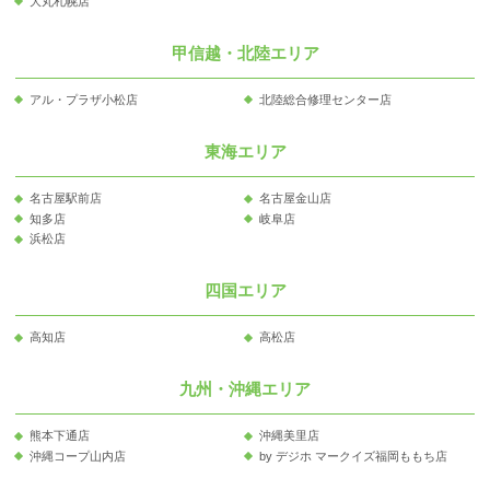
大丸札幌店
甲信越・北陸エリア
アル・プラザ小松店
北陸総合修理センター店
東海エリア
名古屋駅前店
名古屋金山店
知多店
岐阜店
浜松店
四国エリア
高知店
高松店
九州・沖縄エリア
熊本下通店
沖縄美里店
沖縄コープ山内店
by デジホ マークイズ福岡ももち店