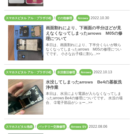
/
,
2022.10.30
スマホスピタル アル・プラザ小松
その他修理
Arrows
画面割れにより、下画面の半分ほどが見
えなくなってしまったarrows M05の修
理について
本日は、画面割れにより、下半分くらいが映ら
なくなってしまったarrows M05の修理につい
てです。 小さなお子様に割ら...>>
/
,
2022.10.13
スマホスピタル アル・プラザ小松
水没復旧修理
Arrows
水没してしまったarrows Be4の基板洗
浄作業
本日は、水没により電源が入らなくなってしま
ったarrows Be4の修理についてです。 水没の場
合、 ➀電子部品がショー...>>
/
,
2022.08.06
スマホスピタル池袋
バッテリー交換修理
Arrows SV