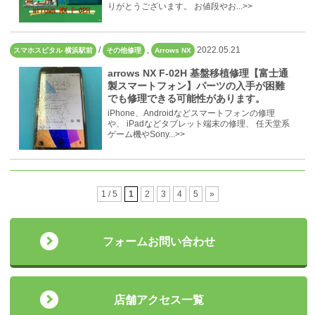
りがとうございます。 お値段やお...>>
/
,
2022.05.21
スマホスピタル 横浜駅前
その他修理
Arrows NX
arrows NX F-02H 基盤移植修理【富士通
製スマートフォン】パーツの入手が困難
でも修理できる可能性があります。
iPhone、Androidなどスマートフォンの修理
や、 iPadなどタブレット端末の修理、 任天堂系
ゲーム機やSony...>>
1 / 5
1
2
3
4
5
»
フォームお問い合わせ
店舗アクセス一覧