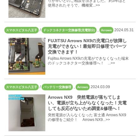
りが早いとのご相談を頂きました。 約3年ほど
使用されたそうで、機種変...>>
/
,
2024.05.31
スマホスピタル八王子
ドックコネクター交換修理(充電部分)
Arrows
FUJITSU Arrows NX9の充電口が故障し
充電ができない！最短即日修理でパーツ
交換できます！
Fujitsu Arrows NX9の充電ができなくなった端末
のドックコネクター交換修理へ！ ...>>
/
,
2024.03.09
スマホスピタル八王子
バッテリー交換修理
Arrows
Arrows NX9 突然電源が落ちてしま
い、電源が立ち上がらなくなった！充電
しても反応がないため調査&修理へ！
突然電源が入らなくなった 富士通 Arrows NX9
の修理をご紹介！ Arrows NX9...>>