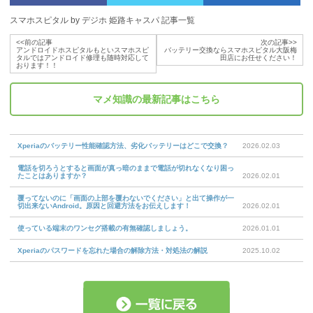
スマホスピタル by デジホ 姫路キャスパ 記事一覧
<<前の記事
次の記事>>
アンドロイドホスピタルもといスマホスピ
バッテリー交換ならスマホスピタル大阪梅
タルではアンドロイド修理も随時対応して
田店にお任せください！
おります！！
マメ知識
の最新記事はこちら
Xperiaのバッテリー性能確認方法、劣化バッテリーはどこで交換？
2026.02.03
電話を切ろうとすると画面が真っ暗のままで電話が切れなくなり困っ
たことはありますか？
2026.02.01
覆ってないのに「画面の上部を覆わないでください」と出て操作が一
切出来ないAndroid。原因と回避方法をお伝えします！
2026.02.01
使っている端末のワンセグ搭載の有無確認しましょう。
2026.01.01
Xperiaのパスワードを忘れた場合の解除方法・対処法の解説
2025.10.02