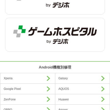
Android機種別修理
Xperia
Galaxy
Google Pixel
AQUOS
ZenFone
Huawei
OPPO
Arrows