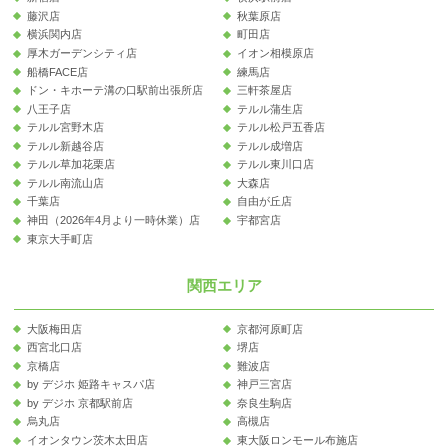
藤沢店
秋葉原店
横浜関内店
町田店
厚木ガーデンシティ店
イオン相模原店
船橋FACE店
練馬店
ドン・キホーテ溝の口駅前出張所店
三軒茶屋店
八王子店
テルル蒲生店
テルル宮野木店
テルル松戸五香店
テルル新越谷店
テルル成増店
テルル草加花栗店
テルル東川口店
テルル南流山店
大森店
千葉店
自由が丘店
神田（2026年4月より一時休業）店
宇都宮店
東京大手町店
関西エリア
大阪梅田店
京都河原町店
西宮北口店
堺店
京橋店
難波店
by デジホ 姫路キャスパ店
神戸三宮店
by デジホ 京都駅前店
奈良生駒店
烏丸店
高槻店
イオンタウン茨木太田店
東大阪ロンモール布施店