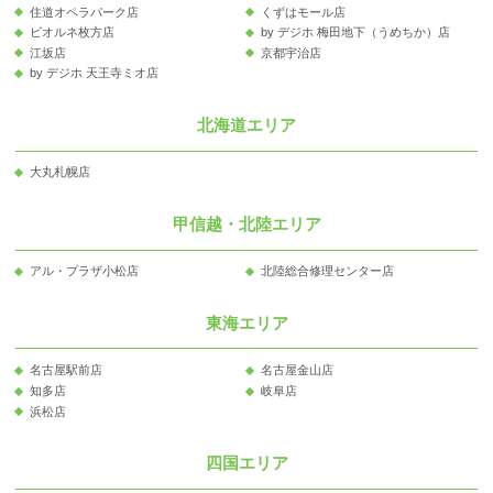
住道オペラパーク店
くずはモール店
ビオルネ枚方店
by デジホ 梅田地下（うめちか）店
江坂店
京都宇治店
by デジホ 天王寺ミオ店
北海道エリア
大丸札幌店
甲信越・北陸エリア
アル・プラザ小松店
北陸総合修理センター店
東海エリア
名古屋駅前店
名古屋金山店
知多店
岐阜店
浜松店
四国エリア