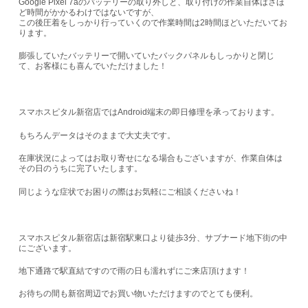
Google Pixel 7aのバッテリーの取り外しと、取り付けの作業自体はさほ
ど時間がかかるわけではないですが、
この後圧着をしっかり行っていくので作業時間は2時間ほどいただいてお
ります。
膨張していたバッテリーで開いていたバックパネルもしっかりと閉じ
て、お客様にも喜んでいただけました！
スマホスピタル新宿店では
Android端末の即日修理
を承っております。
もちろんデータはそのままで大丈夫です。
在庫状況によってはお取り寄せになる場合もございますが、
作業自体は
その日のうちに完了
いたします。
同じような症状でお困りの際はお気軽にご相談くださいね！
スマホスピタル新宿店は新宿駅東口より徒歩3分、サブナード地下街の中
にございます。
地下通路で駅直結ですので雨の日も濡れずにご来店頂けます！
お待ちの間も新宿周辺でお買い物いただけますのでとても便利。