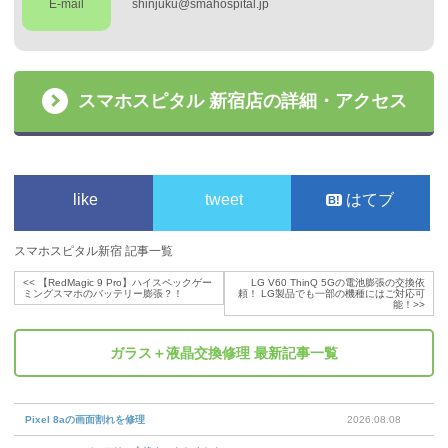
E-mail
shinjuku@smahospital.jp
スマホスピタル 新宿店の詳細・アクセス
like
tweet
はてブ
スマホスピタル新宿 記事一覧
<<
【RedMagic 9 Pro】ハイスペックゲー
LG V60 ThinQ 5Gの電池膨張の交換依
ミングスマホのバッテリー膨張？！
頼！ LG製品でも一部の機種にはご対応可
能！
>>
ガラス＋液晶交換修理
最新記事一覧
Pixel 8aの画面割れを修理
2026.08.08