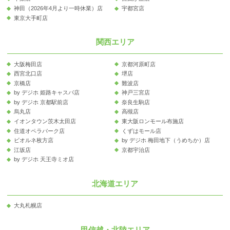
神田（2026年4月より一時休業）店
宇都宮店
東京大手町店
関西エリア
大阪梅田店
京都河原町店
西宮北口店
堺店
京橋店
難波店
by デジホ 姫路キャスパ店
神戸三宮店
by デジホ 京都駅前店
奈良生駒店
烏丸店
高槻店
イオンタウン茨木太田店
東大阪ロンモール布施店
住道オペラパーク店
くずはモール店
ビオルネ枚方店
by デジホ 梅田地下（うめちか）店
江坂店
京都宇治店
by デジホ 天王寺ミオ店
北海道エリア
大丸札幌店
甲信越・北陸エリア