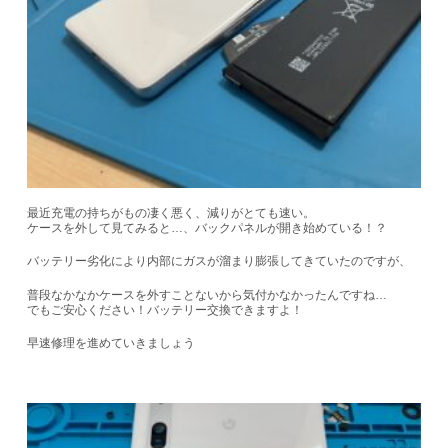
最近
充電の持ちがもの凄く悪く
、
減りがとても速い
。
ケースを外して見てみると…、
バックパネルが開き始めている！？
バッテリー劣化により内部にガスが溜まり膨張してきていたのですが、
普段なかなかケースを外すことないから気付かなかったんですね…
でもご安心ください！バッテリー交換できますよ！
早速修理を進めていきましょう