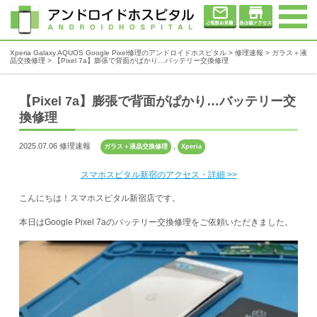
Xperia Galaxy AQUOS Google Pixel修理のアンドロイドホスピタル
>
修理速報
>
ガラス＋液
晶交換修理
>
【Pixel 7a】膨張で背面がぱかり…バッテリー交換修理
【Pixel 7a】膨張で背面がぱかり…バッテリー交
換修理
2025.07.06 修理速報
,
ガラス＋液晶交換修理
Xperia
スマホスピタル新宿のアクセス・詳細 >>
こんにちは！スマホスピタル新宿店です。
本日は
Google Pixel 7a
の
バッテリー交換修理
をご依頼いただきました。