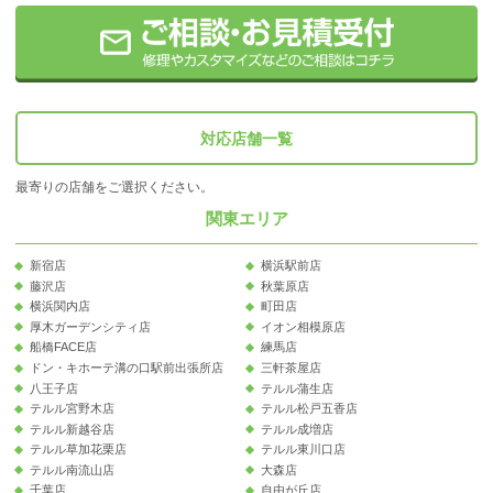
対応店舗一覧
最寄りの店舗をご選択ください。
関東エリア
新宿店
横浜駅前店
藤沢店
秋葉原店
横浜関内店
町田店
厚木ガーデンシティ店
イオン相模原店
船橋FACE店
練馬店
ドン・キホーテ溝の口駅前出張所店
三軒茶屋店
八王子店
テルル蒲生店
テルル宮野木店
テルル松戸五香店
テルル新越谷店
テルル成増店
テルル草加花栗店
テルル東川口店
テルル南流山店
大森店
千葉店
自由が丘店