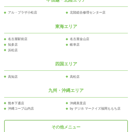
アル・プラザ小松店
北陸総合修理センター店
東海エリア
名古屋駅前店
名古屋金山店
知多店
岐阜店
浜松店
四国エリア
高知店
高松店
九州・沖縄エリア
熊本下通店
沖縄美里店
沖縄コープ山内店
by デジホ マークイズ福岡ももち店
その他メニュー