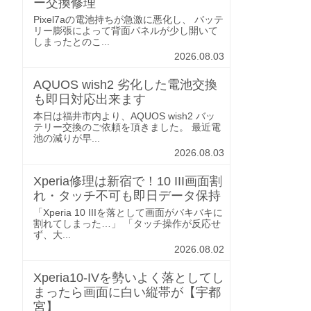
ー交換修理
Pixel7aの電池持ちが急激に悪化し、 バッテ
リー膨張によって背面パネルが少し開いて
しまったとのこ...
2026.08.03
AQUOS wish2 劣化した電池交換
も即日対応出来ます
本日は福井市内より、AQUOS wish2 バッ
テリー交換のご依頼を頂きました。 最近電
池の減りが早...
2026.08.03
Xperia修理は新宿で！10 III画面割
れ・タッチ不可も即日データ保持
「Xperia 10 IIIを落として画面がバキバキに
割れてしまった…」 「タッチ操作が反応せ
ず、大...
2026.08.02
Xperia10-IVを勢いよく落としてし
まったら画面に白い縦帯が【宇都
宮】