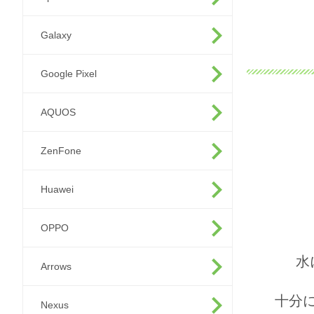
Galaxy
Google Pixel
AQUOS
ZenFone
Huawei
OPPO
水
Arrows
十分
Nexus