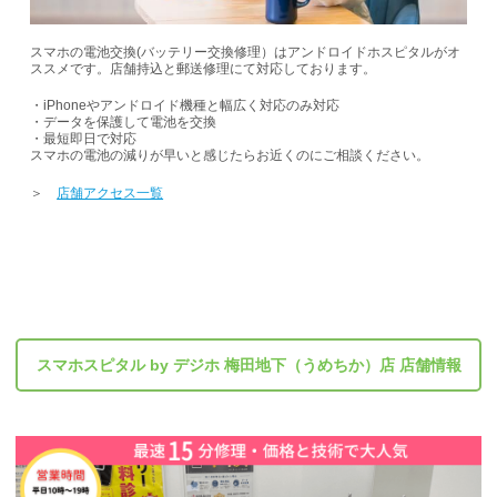
スマホの電池交換
(バッテリー交換修理）
は
アンドロイド
ホスピタルがオ
ススメです。
店舗持込と
郵送
修理にて対応しております。
・iPhoneやアンドロイド機種と幅広く対応
のみ対応
・データを保護して電池を交換
・最短即日で対応
スマホの電池の減りが早いと感じたらお近くのにご相談ください。
＞
店舗アクセス一覧
スマホスピタル by デジホ 梅田地下（うめちか）店 店舗情報