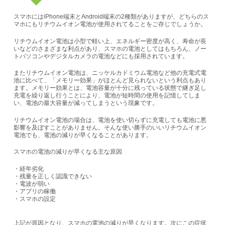
スマホにはiPhone端末とAndroid端末の2種類がありますが、どちらのス
マホにもリチウムイオン電池が使用されてることをご存じでしょうか。
リチウムイオン電池は小型で軽い上、エネルギー密度が高く、寿命が長
いなどのさまざまな利点があり、スマホの電池としてはもちろん、ノー
トパソコンやデジタルカメラの電池などにも採用されています。
またリチウムイオン電池は、ニッケルカドミウム電池など他の充電式電
池に比べて、「メモリー効果」がほとんど見られないという利点もあり
ます。メモリー効果とは、電池容量が十分に残っている状態で継ぎ足し
充電を繰り返し行うことにより、電池が短時間の使用を記憶してしま
い、電池の最大容量が減ってしまうという現象です。
リチウムイオン電池の場合は、電池を使い切らずに充電しても電池に悪
影響を及ぼすことがありません。
そんな使い勝手のいいリチウムイオン
電池でも、電池の減りが早くなることがあります。
スマホの電池の減りが早くなる主な原因
・経年劣化
・残量を正しく認識できない
・電波が弱い
・アプリの稼働
・スマホの設定
上記が原因となり、スマホの電池の減りが早くなります。次にこの症状