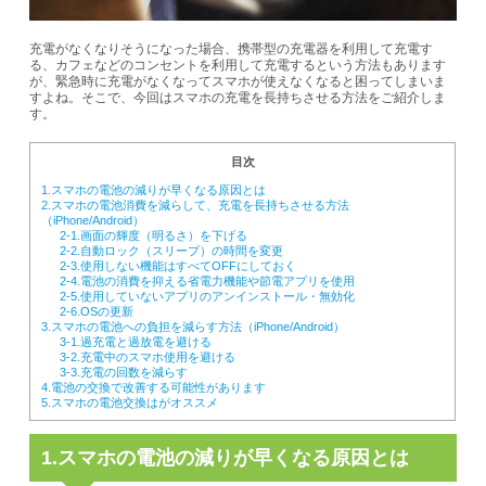
充電がなくなりそうになった場合、携帯型の充電器を利用して充電す
る、カフェなどのコンセントを利用して充電するという方法もあります
が、緊急時に充電がなくなってスマホが使えなくなると困ってしまいま
すよね。
そこで、今回はスマホの充電を長持ちさせる方法をご紹介しま
す。
目次
1.スマホの電池の減りが早くなる原因とは
2.スマホの電池消費を減らして、充電を長持ちさせる方法
（iPhone/Android）
2-1.画面の輝度（明るさ）を下げる
2-2.自動ロック（スリープ）の時間を変更
2-3.使用しない機能はすべてOFFにしておく
2-4.電池の消費を抑える省電力機能や節電アプリを使用
2-5.使用していないアプリのアンインストール・無効化
2-6.OSの更新
3.スマホの電池への負担を減らす方法（iPhone/Android）
3-1.過充電と過放電を避ける
3-2.充電中のスマホ使用を避ける
3-3.充電の回数を減らす
4.電池の交換で改善する可能性があります
5.スマホの電池交換はがオススメ
1.スマホの電池の減りが早くなる原因とは