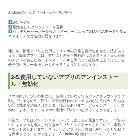
Androidのバッテリーセーバー設定手順
設定を選択
電池もしくはバッテリーを選択
バッテリーセーバーを設定（メーカーによってSTAMINAモードや長エ
ネスイッチなど名称が異なります）
他にも、節電アプリを使用してスマホの充電を長持ちさせる方法があり
ます。節電アプリには、有料のものから無料のものまでさまざまな種類
のアプリがあるため、インストールする際はよく確認するようにし、自
分の使い方に一番適したものを選ぶようにしましょう。
2-5.使用していないアプリのアンインストー
ル・無効化
スマホ向けアプリの中には、使用していなくても
バックグラウンドで作
動しているものや、勝手に通信が行われているものがあるため、知らな
い間に電池が消費されてしまう
場合があります。アンインストール、無
効化にすることで、スマホの電池の節約につなげることができます。
不要なアプリはアンインストールしてしまうのが最適ですが、アプリの
中にはスマホを購入したときからプリインストールされていて、削除で
きないものもあります。そういったアプリも、無効化を行うことで動作
を停止させることができます。
Androidの場合はシステムアプリや