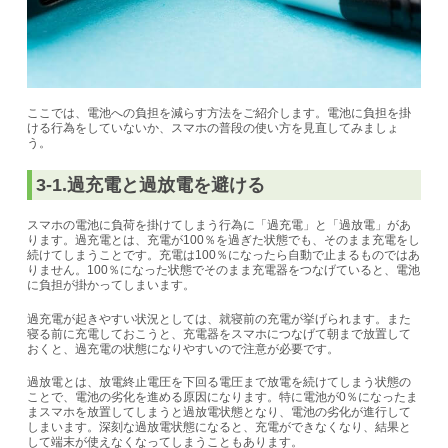
ここでは、電池への負担を減らす方法をご紹介します。電池に負担を掛
ける行為をしていないか、スマホの普段の使い方を見直してみましょ
う。
3-1.過充電と過放電を避ける
スマホの電池に負荷を掛けてしまう行為に「過充電」と「過放電」があ
ります。
過充電とは
、
充電が100％を過ぎた状態でも、そのまま充電をし
続けてしまう
ことです。充電は100％になったら自動で止まるものではあ
りません。100％になった状態でそのまま充電器をつなげていると、電池
に負担が掛かってしまいます。
過充電が起きやすい状況としては、就寝前の充電が挙げられます。また
寝る前に充電しておこうと、充電器をスマホにつなげて朝まで放置して
おくと、過充電の状態になりやすいので注意が必要です。
過放電とは、放電終止電圧を下回る電圧まで放電を続けてしまう状態の
ことで、電池の劣化を進める原因になります。特に電池が0％になったま
まスマホを放置してしまうと過放電状態となり、電池の劣化が進行して
しまいます。深刻な過放電状態になると、充電ができなくなり、結果と
して端末が使えなくなってしまうこともあります。