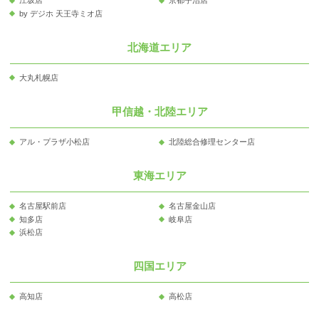
江坂店
京都宇治店
by デジホ 天王寺ミオ店
北海道エリア
大丸札幌店
甲信越・北陸エリア
アル・プラザ小松店
北陸総合修理センター店
東海エリア
名古屋駅前店
名古屋金山店
知多店
岐阜店
浜松店
四国エリア
高知店
高松店