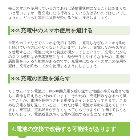
毎日スマホを使用している方であれば過放電状態になることはあまりな
いと思いますが、過充電になる行為をしている方は多いのではないでし
ょうか。どちらも電池に負担が掛かるため、注意しましょう。
3-2.充電中のスマホ使用を避ける
自宅やカフェなどでスマホを使用する際に、充電しながらスマホを動か
し続けている方は少なくないと思います。
しかし、充電しながらスマホ
を使用すると、電池に大きな負担が掛かってしまいます。
充電しながら
のスマホ使用は過充電状態になり、熱が発生しやすくなる
ため、電池に
悪影響を与える可能性があるのです。
充電中はなるべくスマホの使用を
避け、充電が終わってから使用するようにしましょう。
3-3.充電の回数を減らす
リチウムイオン電池は、約500回充電を繰り返すと性能が半分程度まで落
ち、寿命を迎えるといわれています。そのため、充電回数をなるべく減
らすことが、電池を長持ちさせる重要なポイントになってきます。
こま
めな充電を繰り返していると、それだけ早く電池が寿命を迎えてしまい
ます。
充電は、電池残量が少なくなってから行うように心掛けておく
と
良いでしょう。
電池残量20%が充電を開始する目安になります。
4.電池の交換で改善する可能性があります