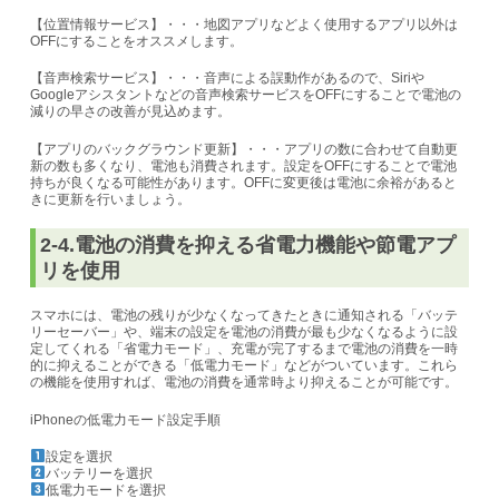
【位置情報サービス】・・・地図アプリなどよく使用するアプリ以外は
OFFにすることをオススメします。
【音声検索サービス】・・・音声による誤動作があるので、Siriや
Googleアシスタントなどの音声検索サービスをOFFにすることで電池の
減りの早さの改善が見込めます。
【アプリのバックグラウンド更新】・・・アプリの数に合わせて自動更
新の数も多くなり、電池も消費されます。設定をOFFにすることで電池
持ちが良くなる可能性があります。OFFに変更後は電池に余裕があると
きに更新を行いましょう。
2-4.電池の消費を抑える省電力機能や節電アプ
リを使用
スマホには、電池の残りが少なくなってきたときに通知される「バッテ
リーセーバー」や、端末の設定を電池の消費が最も少なくなるように設
定してくれる「省電力モード」、充電が完了するまで電池の消費を一時
的に抑えることができる「低電力モード」などがついています。これら
の機能を使用すれば、電池の消費を通常時より抑えることが可能です。
iPhoneの低電力モード設定手順
設定を選択
バッテリーを選択
低電力モードを選択