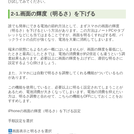
ひ試してみてください。
2-1.画面の輝度（明るさ）を下げる
誰でも簡単にできる電池の節約方法として、まずスマホの画面の輝度
（明るさ）を下げるという方法があります。この方法はノートPCやタブ
レットなどにも当てはまることですが、
画面を明るくすればする程、バ
ックライトの点灯が強くなり、電池を大量に消耗してしまいます。
端末の状態にもよるため一概にはいえませんが、画面の輝度を最低にし
たときと最高にしたときでは、電池の消費量が約2倍近くも違うという調
査結果もあります。必要以上に画面の輝度を上げずに、適切な明るさに
設定するよう心掛けましょう。
また、スマホには自動で明るさを調整してくれる機能がついているもの
があります。
この機能を使用していると、必要以上に明るく設定されてしまうことが
あるため、電池消費が大きくなってしまいます。電池の消費を抑えたい
方は、明るさ調整と合わせて、こちらの機能もOFFにしておくことをお
すすめします。
iPhoneの画面の輝度（明るさ）を下げる設定
手順
設定を選択
画面表示と明るさを選択