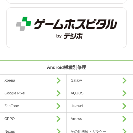
Android機種別修理
Xperia
Galaxy
Google Pixel
AQUOS
ZenFone
Huawei
OPPO
Arrows
Nexus
その他機種・ガラケー