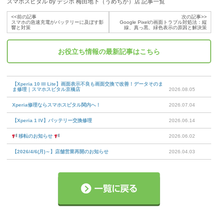
スマホスピタル by デジホ 梅田地下（うめちか）店 記事一覧
<<前の記事
次の記事>>
スマホの急速充電がバッテリーに及ぼす影
Google Pixelの画面トラブル対処法：縦
響と対策
線、真っ黒、緑色表示の原因と解決策
お役立ち情報
の最新記事はこちら
【Xperia 10 III Lite】画面表示不良も画面交換で改善！データそのま
ま修理｜スマホスピタル京橋店
2026.08.05
Xperia修理ならスマホスピタル関内へ！
2026.07.04
【Xperia 1 IV】バッテリー交換修理
2026.06.14
移転のお知らせ
2026.06.02
【2026/4/6(月)～】店舗営業再開のお知らせ
2026.04.03