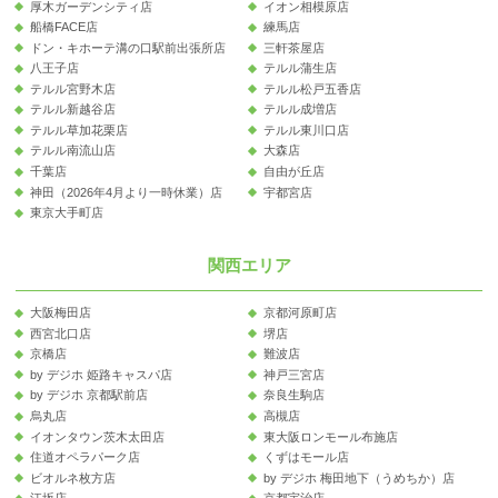
厚木ガーデンシティ店
イオン相模原店
船橋FACE店
練馬店
ドン・キホーテ溝の口駅前出張所店
三軒茶屋店
八王子店
テルル蒲生店
テルル宮野木店
テルル松戸五香店
テルル新越谷店
テルル成増店
テルル草加花栗店
テルル東川口店
テルル南流山店
大森店
千葉店
自由が丘店
神田（2026年4月より一時休業）店
宇都宮店
東京大手町店
関西エリア
大阪梅田店
京都河原町店
西宮北口店
堺店
京橋店
難波店
by デジホ 姫路キャスパ店
神戸三宮店
by デジホ 京都駅前店
奈良生駒店
烏丸店
高槻店
イオンタウン茨木太田店
東大阪ロンモール布施店
住道オペラパーク店
くずはモール店
ビオルネ枚方店
by デジホ 梅田地下（うめちか）店